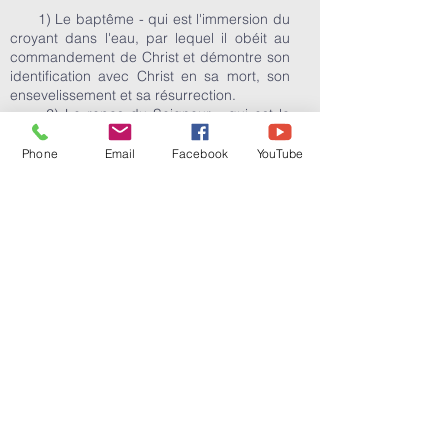
1) Le baptême - qui est l'immersion du
croyant dans l'eau, par lequel il obéit au
commandement de Christ et démontre son
identification avec Christ en sa mort, son
ensevelissement et sa résurrection.
2) Le repas du Seigneur - qui est la
commémoration par laquelle le croyant a
sa part des deux éléments, le pain et le vin,
Phone
Email
Facebook
YouTube
lesquels symbolisent le corps et le sang
versé du Seigneur, proclamant sa mort
jusqu'à ce qu'il vienne.
K) L'Église et l'État :
Nous croyons en
l'entière séparation de l'Église et de l'État.
L) La liberté religieuse :
Nous croyons à la
liberté religieuse; que chaque homme a le
droit de pratiquer et de propager ses
croyances.
M) Le jour du Seigneur :
Nous croyons que
le premier jour de la semaine est le jour du
Seigneur et qu'en un sens spécial il est le