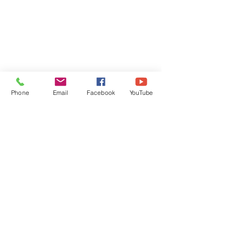
Phone
Email
Facebook
YouTube
VisiteZ-nous
service du
dimanche